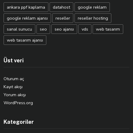
ankara ppf kaplama
datahost
google reklam
google reklam ajansı
reseller
reseller hosting
sanal sunucu
seo
seo ajansı
vds
web tasarım
web tasarım ajansı
Üst veri
Oturum aç
Kayıt akışı
Yorum akışı
WordPress.org
Kategoriler