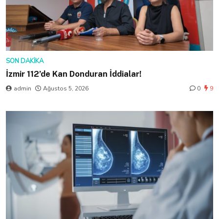
SON DAKIKA
İzmir 112’de Kan Donduran İddialar!
admin
Ağustos 5, 2026
0
9