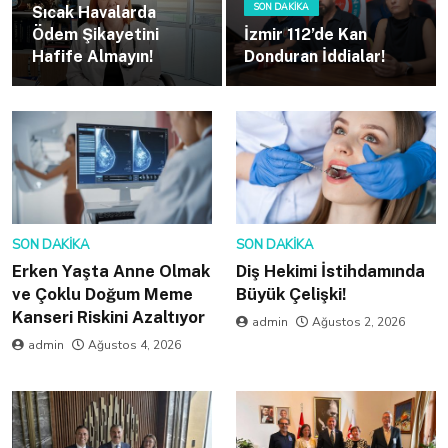
SON DAKIKA
Sıcak Havalarda
Ödem Şikayetini
İzmir 112’de Kan
Hafife Almayın!
Donduran İddialar!
SON DAKIKA
SON DAKIKA
Erken Yaşta Anne Olmak
Diş Hekimi İstihdamında
ve Çoklu Doğum Meme
Büyük Çelişki!
Kanseri Riskini Azaltıyor
admin
Ağustos 2, 2026
admin
Ağustos 4, 2026