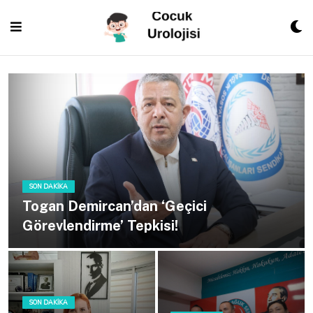
Skip
to
content
SON DAKIKA
Togan Demircan’dan ‘Geçici
Görevlendirme’ Tepkisi!
SON DAKIKA