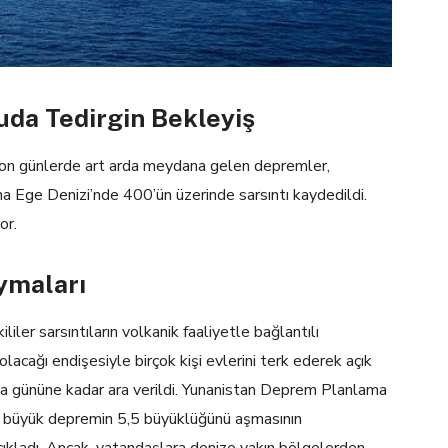
uda Tedirgin Bekleyiş
e son günlerde art arda meydana gelen depremler,
 Ege Denizi’nde 400’ün üzerinde sarsıntı kaydedildi.
or.
ymaları
iler sarsıntıların volkanik faaliyetle bağlantılı
olacağı endişesiyle birçok kişi evlerini terk ederek açık
ma gününe kadar ara verildi. Yunanistan Deprem Planlama
büyük depremin 5,5 büyüklüğünü aşmasının