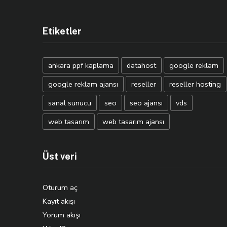
Etiketler
ankara ppf kaplama
datahost
google reklam
google reklam ajansı
reseller
reseller hosting
sanal sunucu
seo
seo ajansı
vds
web tasarım
web tasarım ajansı
Üst veri
Oturum aç
Kayıt akışı
Yorum akışı