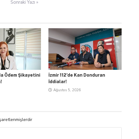
Sonraki Yazı »
da Ödem Şikayetini
İzmir 112’de Kan Donduran
!
İddialar!
Ağustos 5, 2026
işaretlenmişlerdir