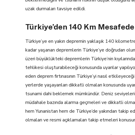
beklenmediğini ve tsunami riskinin düşük olduğunu a
uzak durmaları tavsiye edildi.
Türkiye’den 140 Km Mesafede
Türkiye’ye en yakın depremin yaklaşık 140 kilometre
kadar yaşanan depremlerin Türkiye’ye doğrudan olumsu
üzeri büyüklükteki depremlerin Türkiye’nin kıyılarınd
tehlikesi oluşturabileceği konusunda uyarılar yapılıyo
eden deprem fırtınasının Türkiye’yi nasıl etkileyec
yerlerde yaşayanları dikkatli olmaları konusunda uyar
tsunami dahi beklemek mümkündür. Deniz seviyelerind
müdahale bazında alarma geçmeleri ve dikkatli olmalar
hem Yunanistan hem de Türkiye’de yakından takip edili
olmaları ve resmi açıklamaları takip etmeleri konusu
Yazı