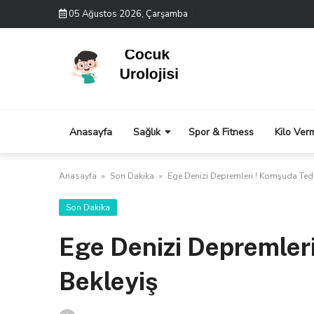
Skip
05 Ağustos 2026, Çarşamba
to
content
Anasayfa
Sağlık
Spor & Fitness
Kilo Ver
Anasayfa
»
Son Dakika
»
Ege Denizi Depremleri ! Komşuda Tedi
Son Dakika
Ege Denizi Depremleri
Bekleyiş