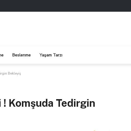
me
Beslenme
Yaşam Tarzı
rgin Bekleyiş
 ! Komşuda Tedirgin