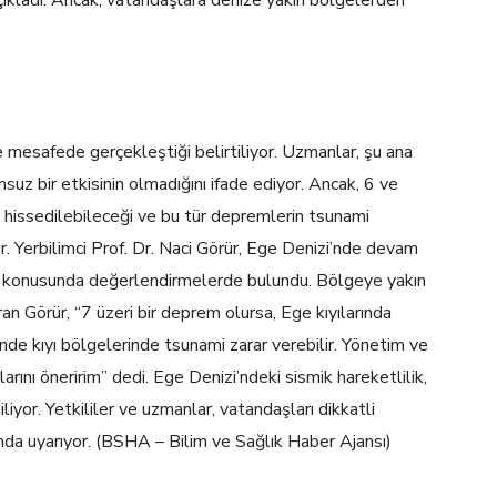
çıkladı. Ancak, vatandaşlara denize yakın bölgelerden
 mesafede gerçekleştiği belirtiliyor. Uzmanlar, şu ana
z bir etkisinin olmadığını ifade ediyor. Ancak, 6 ve
a hissedilebileceği ve bu tür depremlerin tsunami
r. Yerbilimci Prof. Dr. Naci Görür, Ege Denizi’nde devam
eği konusunda değerlendirmelerde bulundu. Bölgeye yakın
an Görür, “7 üzeri bir deprem olursa, Ege kıyılarında
e kıyı bölgelerinde tsunami zarar verebilir. Yönetim ve
ını öneririm” dedi. Ege Denizi’ndeki sismik hareketlilik,
yor. Yetkililer ve uzmanlar, vatandaşları dikkatli
nda uyarıyor. (BSHA – Bilim ve Sağlık Haber Ajansı)