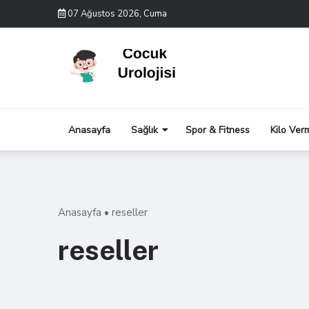
Skip
07 Ağustos 2026, Cuma
to
content
Anasayfa
Sağlık
Spor & Fitness
Kilo Ver
Anasayfa
•
reseller
reseller