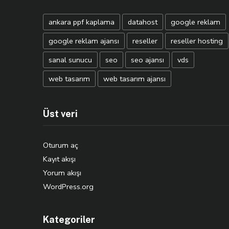
ankara ppf kaplama
datahost
google reklam
google reklam ajansı
reseller
reseller hosting
sanal sunucu
seo
seo ajansı
vds
web tasarım
web tasarım ajansı
Üst veri
Oturum aç
Kayıt akışı
Yorum akışı
WordPress.org
Kategoriler