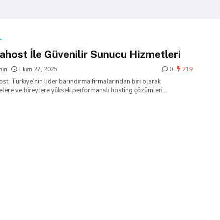
L
ahost İle Güvenilir Sunucu Hizmetleri
min
Ekim 27, 2025
0
219
st, Türkiye’nin lider barındırma firmalarından biri olarak
elere ve bireylere yüksek performanslı hosting çözümleri
ktadır….