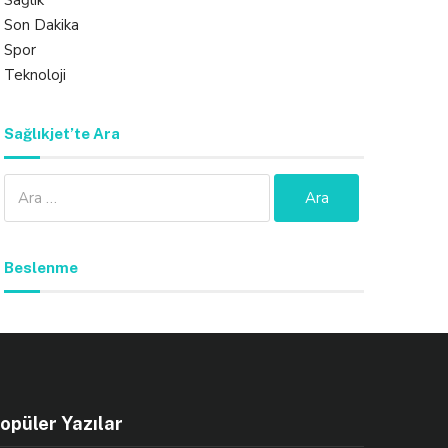
Sağlık
Son Dakika
Spor
Teknoloji
Sağlıkjet’te Ara
Arama:
Beslenme
opüler Yazılar