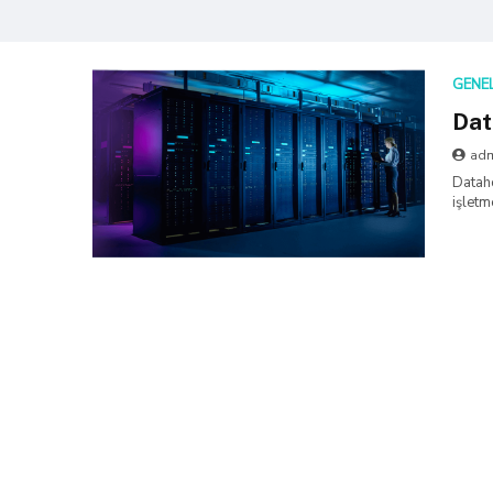
GENE
Dat
ad
Dataho
işletm
sunma