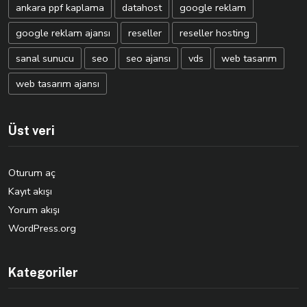
ankara ppf kaplama
datahost
google reklam
google reklam ajansı
reseller
reseller hosting
sanal sunucu
seo
seo ajansı
vds
web tasarım
web tasarım ajansı
Üst veri
Oturum aç
Kayıt akışı
Yorum akışı
WordPress.org
Kategoriler