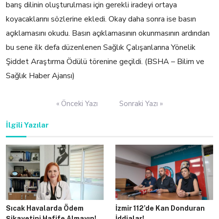
barış dilinin oluşturulması için gerekli iradeyi ortaya
koyacaklarını sözlerine ekledi. Okay daha sonra ise basın
açıklamasını okudu. Basın açıklamasının okunmasının ardından
bu sene ilk defa düzenlenen Sağlık Çalışanlarına Yönelik
Şiddet Araştırma Ödülü törenine geçildi. (BSHA – Bilim ve
Sağlık Haber Ajansı)
Yazı
« Önceki Yazı
Sonraki Yazı »
gezinmesi
İlgili Yazılar
Sıcak Havalarda Ödem
İzmir 112’de Kan Donduran
Şikayetini Hafife Almayın!
İddialar!