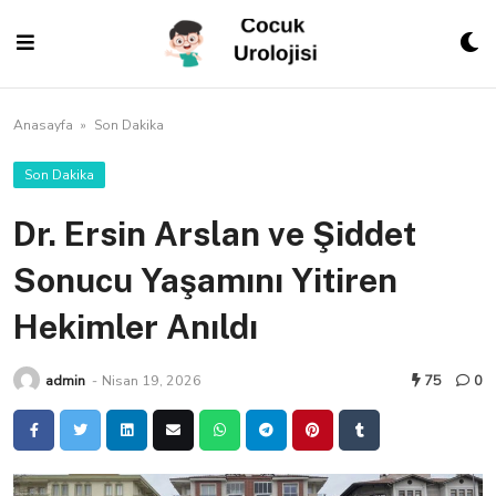
Skip
to
content
Anasayfa
»
Son Dakika
Son Dakika
Dr. Ersin Arslan ve Şiddet
Sonucu Yaşamını Yitiren
Hekimler Anıldı
admin
-
Nisan 19, 2026
75
0