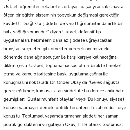
Ustael; öğrencileri rekabete zorlayan, başarıyı ancak sınavla
ölçen bir eğitim sisteminin topyekun değişmesi gerektiğini
kaydetti. “Sağlıkta şiddetin de yarattığı sorunlar da artık bir
halk sağlığı sorunudur” diyen Ustael; defansif tıp
uygulamaları, hekimlerin daha az şiddete uğrayacakları
branşları seçmeleri gibi örnekler vererek önümüzdeki
dönemde daha ağır sonuçlar ile karşı karşıya kalınacağına
dikkat çekti. Ustael; topluma hassas olma, birlikte hareket
etme ve kamu otoritesine baskı uygulama çağrısı ile
konuşmasını noktaladı. Dr. Önder Okay da
“
Gerek sağlıkta,
gerek eğitimde, kamusal alan şiddet ile bu derece anılır hale
gelmişken; ‘Bunlar münferit olaylar
’ veya ‘
Bu konuyu siyaset
konusu yapmayın’ demek, politik tercihlerin tezahürüdür
”
diye
konuştu. Toplumsal yaşamda tırmanan şiddeti her zaman
politik gördüklerini vurgulayan Okay, TTB olarak toplumsal