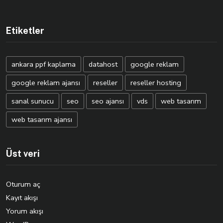
Etiketler
ankara ppf kaplama
datahost
google reklam
google reklam ajansı
reseller
reseller hosting
sanal sunucu
seo
seo ajansı
vds
web tasarım
web tasarım ajansı
Üst veri
Oturum aç
Kayıt akışı
Yorum akışı