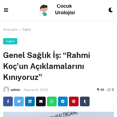
Skip
to
content
Anasayfa
»
Sağlık
Sağlık
Genel Sağlık İş: “Rahmi
Koç’un Açıklamalarını
Kınıyoruz”
admin
-
Haziran 6, 2026
46
0