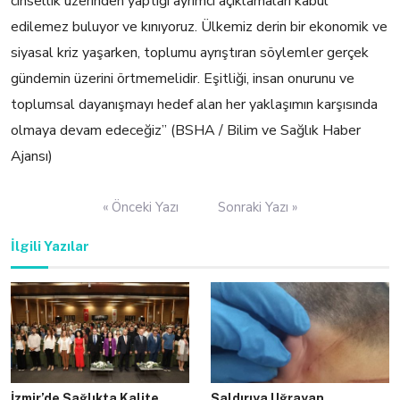
cinsellik üzerinden yaptığı ayrımcı açıklamaları kabul
edilemez buluyor ve kınıyoruz. Ülkemiz derin bir ekonomik ve
siyasal kriz yaşarken, toplumu ayrıştıran söylemler gerçek
gündemin üzerini örtmemelidir. Eşitliği, insan onurunu ve
toplumsal dayanışmayı hedef alan her yaklaşımın karşısında
olmaya devam edeceğiz” (BSHA / Bilim ve Sağlık Haber
Ajansı)
Yazı
« Önceki Yazı
Sonraki Yazı »
gezinmesi
İlgili Yazılar
İzmir’de Sağlıkta Kalite
Saldırıya Uğrayan