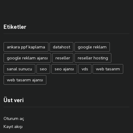
Etiketler
ankara ppf kaplama
datahost
google reklam
google reklam ajansı
reseller
reseller hosting
sanal sunucu
seo
seo ajansı
vds
web tasarım
web tasarım ajansı
Üst veri
Oturum aç
Kayıt akışı