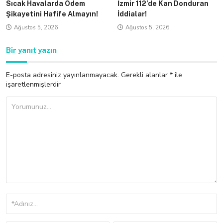
Sıcak Havalarda Ödem
İzmir 112’de Kan Donduran
Şikayetini Hafife Almayın!
İddialar!
Ağustos 5, 2026
Ağustos 5, 2026
Bir yanıt yazın
E-posta adresiniz yayınlanmayacak.
Gerekli alanlar
*
ile
işaretlenmişlerdir