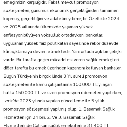
eme
ğimizin karşılığıdır. Fakat mevcut promosyon
sözleşmeleri, günümüz ekonomik gerçekliğinden tamamen
kopmuş, geçerliliğini ve adaletini yitirmiştir.
Özellikle 2024
ve 2025 yıllarında ülkemizde yaşanan yüksek
enflasyon,
büyüyen yoksulluk ortadayken
,
b
ankalar,
uygulanan yüksek faiz politikaları sayesinde rekor düzeyde
kâr açıklamaya devam etmektedir. Yani ortada açık bir çelişki
vardır:
Bir tarafta geçim mücadelesi veren sağlık emekçileri,
diğer tarafta bu emek üzerinden kazancını katlayan bankalar.
Bugün Tür
kiye’nin birçok ilinde
3 Yıl süreli promos
y
on
sözleşmeleri ile
kamu çalışanlarına 100.000 TL’yi aşan,
hatta 150.000 TL ve üzeri promosyon ödemeleri yapılırken;
İzmir’de
2023 yılında yapılan güncelleme i
le 5 yıllık
promos
yon sözleşmesi yapılmış olup,
1. Bas
amak
Sağlık
Hizmetleri için 24 bin
, 2.
V
e
3. Basamak Sağlık
Hizmetlerinde Çalı
şan
sağlık emekçilerine
3
1
.
400
TL