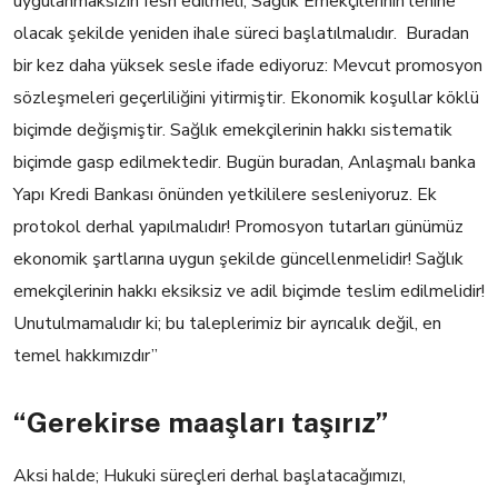
uygulanmaksizin fesh edilmeli, Sağlık Emekçilerinin lehine
olacak şekilde yeniden ihale süreci başlatılmalıdır.
Buradan
bir kez daha yüksek sesle ifade ediyoruz:
Mevcut promosyon
sözleşmeleri geçerliliğini yitirmiştir.
Ekonomik koşullar köklü
biçimde değişmiştir.
Sağlık emekçilerinin hakk
ı sistematik
biçimde gasp edilmektedir.
Bugün buradan, Anlaşmalı banka
Yapı Kredi Bankası önünden yetkililere sesleniyoruz.
Ek
protokol derhal yapılmalıdır!
Promosyon tutarları günümüz
ekonomik şartlarına uygun şekilde güncellenmelidir!
Sağlık
emekçilerinin hakkı eksiksiz ve adil biçimde teslim edilmelidir!
Unutulmamalıdır ki; bu taleplerimiz bir ayrıcalık değil, en
temel hakkımızdır”
“Gerekirse maaşları taşırız”
Aksi halde;
Hukuki süreçleri derhal başlatacağımızı,