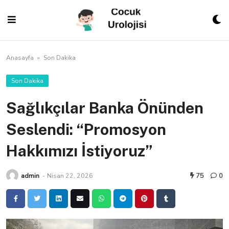
Skip
to
content
Anasayfa
»
Son Dakika
Son Dakika
Sağlıkçılar Banka Önünden
Seslendi: “Promosyon
Hakkımızı İstiyoruz”
admin
-
Nisan 22, 2026
75
0