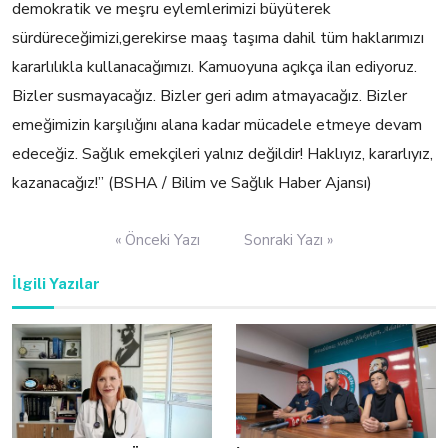
d
emokratik ve meşru eylemlerimizi büyüterek
sürdüreceğimi
zi,g
erekirse maaş taşıma dahil tüm haklarımızı
kararlılıkla kullanacağımızı.
Kamuoyuna açıkça ilan ediyoruz.
Bizler susmayacağız.
Bizler geri adım atmayacağız.
Bizler
emeğimizin karşılığını alana kadar mücadele etmeye devam
edeceğiz.
Sağlık emekçileri yalnız değildir!
Haklıyız, kararlıyız,
kazanacağız!” (BSHA / Bilim ve Sağlık Haber Ajansı)
Yazı
« Önceki Yazı
Sonraki Yazı »
gezinmesi
İlgili Yazılar